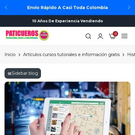
Envío Rápido A Casi Toda Colombia
10 Años De Experiencia Vendiendo
0
Inicio
Artículos cursos tutoriales e información gratis
His
Pat
Sidebar blog