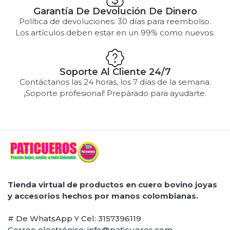
RTA: En la mayoría de los productos que son de cuero
Garantía De Devolución De Dinero
Política de devoluciones: 30 días para reembolso.
genuino, damos 45 días de garantía. Aunque casi todos
Los artículos deben estar en un 99% como nuevos.
pueden llegar a durar más de 18 meses con uso
continuo. Cubrimos desperfectos de fábrica y
deterioro prematuro del producto.
Soporte Al Cliente 24/7
Contáctanos las 24 horas, los 7 días de la semana.
¡Soporte profesional! Prepárado para ayudarte.
Tienda virtual de productos en cuero bovino joyas
y accesorios hechos por manos colombianas.
# De WhatsApp Y Cel: 3157396119
Correo electrónico: info@paticueros.com