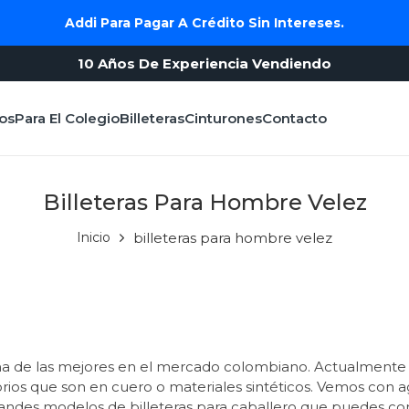
Addi Para Pagar A Crédito Sin Intereses.
10 Años De Experiencia Vendiendo
os
Para El Colegio
Billeteras
Cinturones
Contacto
Billeteras Para Hombre Velez
Inicio
billeteras para hombre velez
 de las mejores en el mercado colombiano. Actualmente c
sorios que son en cuero o materiales sintéticos. Vemos co
randes modelos de billeteras para caballero que puedes co