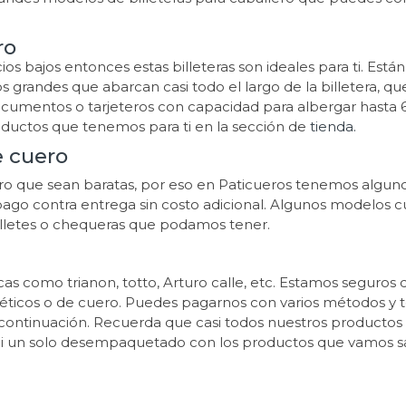
ro
os bajos entonces estas billeteras son ideales para ti. Est
 grandes que abarcan casi todo el largo de la billetera, qu
umentos o tarjeteros con capacidad para albergar hasta 6 
ductos que tenemos para ti en la sección de
tienda.
e cuero
cuero que sean baratas, por eso en Paticueros tenemos algu
pago contra entrega sin costo adicional. Algunos modelos cu
illetes o chequeras que podamos tener.
s como trianon, totto, Arturo calle, etc. Estamos seguros 
téticos o de cuero. Puedes pagarnos con varios métodos y 
continuación. Recuerda que casi todos nuestros productos
ni un solo desempaquetado con los productos que vamos s