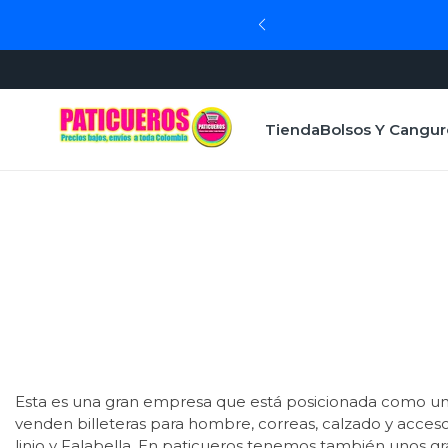
Tienda
Bolsos Y Cangur
Esta es una gran empresa que está posicionada como una
venden billeteras para hombre, correas, calzado y acce
linio y Falabella. En paticueros tenemos también unos g