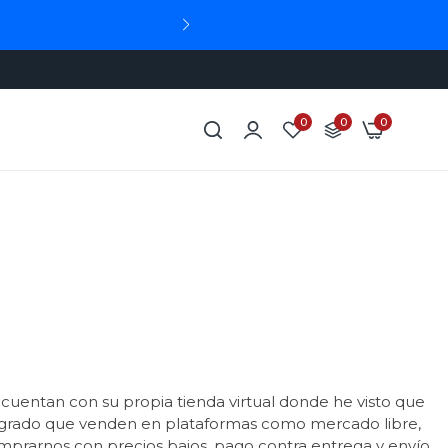
0
0
0
uentan con su propia tienda virtual donde he visto que
n agrado que venden en plataformas como mercado libre,
mprarnos con precios bajos, pago contra entrega y envío