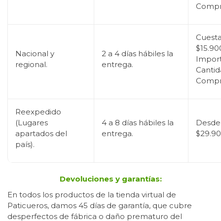
Compr
Cuest
$15.9
Nacional y
2 a 4 días hábiles la
Import
regional.
entrega.
Cantid
Compr
Reexpedido
(Lugares
4 a 8 días hábiles la
Desde
apartados del
entrega.
$29.9
país).
Devoluciones y garantías:
En todos los productos de la tienda virtual de
Paticueros, damos 45 días de garantía, que cubre
desperfectos de fábrica o daño prematuro del