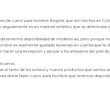
ones de cuero para hombre Bogotá, que son hechos en Co
eguramente es en material sintético que se deteriorara r
enda tenemos disponibilidad de modelos así, pero porque no
 hombre es realmente ajustado teniendo en cuenta que te d
acer una excepción y apoyar a los artesanos del país dond
icueros.
tar al tanto de los sorteos y nuevos productos que vamos v
rea doble faz
en cuero para hombre que tenemos disponible 