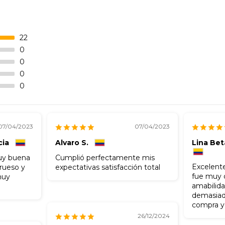
22
0
0
0
0
07/04/2023
07/04/2023
cia
Alvaro S.
Lina Be
muy buena
Cumplió perfectamente mis
Excelente
grueso y
expectativas satisfacción total
fue muy o
muy
amabilida
demasiad
compra y 
26/12/2024