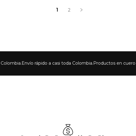
1
2
.
Envío rápido a casi toda Colombia.
Productos en cuero bovino h