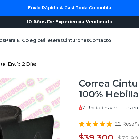
Envío Rápido A Casi Toda Colombia
10 Años De Experiencia Vendiendo
os
Para El Colegio
Billeteras
Cinturones
Contacto
al Envío 2 Días
Correa Cint
100% Hebilla
7
Unidades vendidas en 
22 Reseñ
$39.300
$75.90