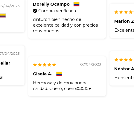
Dorelly Ocampo
07/04/2023
Compra verificada
cinturón bien hecho de
Marlon 
o
excelente calidad y con precios
Excelent
muy buenos
07/04/2023
ellar
07/04/2023
Néstor 
Gisela A.
al
Excelente
Hermosa y de muy buena
calidad. Cuero, cuero👏👏👏♥️