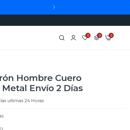
0
0
0
urón Hombre Cuero
 Metal Envío 2 Días
las ultimas
24 Horas
as
0