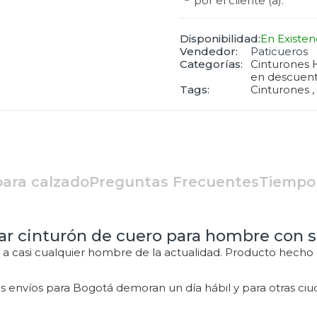
por el cliente (a).
Disponibilidad:
En Existen
Vendedor:
Paticueros
Categorías:
Cinturones H
en descuen
Tags:
Cinturones
para calzado
Preguntas Frecuentes
Tiempo
ar cinturón de cuero para hombre con s
 a casi cualquier hombre de la actualidad. Producto hecho
os envíos para Bogotá demoran un día hábil y para otras ci