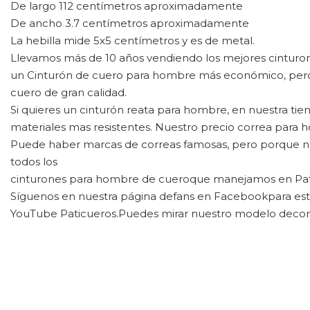
De largo 112 centímetros aproximadamente
De ancho 3.7 centímetros aproximadamente
La hebilla mide 5x5 centímetros y es de metal.
Llevamos más de 10 años vendiendo los mejores cintur
un Cinturón de cuero para hombre más económico, pero s
cuero de gran calidad.
Si quieres un cinturón reata para hombre, en nuestra ti
materiales mas resistentes. Nuestro precio correa para
Puede haber marcas de correas famosas, pero porque no h
todos los
cinturones para hombre de cuero
que manejamos en Pat
Síguenos en nuestra página de
fans en Facebook
para es
YouTube Paticueros.
Puedes mirar nuestro modelo de
cor